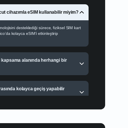
ut cihazımla eSIM kullanabilir miyim?
olojisini desteklediği sürece, fiziksel SIM kart
o’da kolayca eSIM’i etkinleştirip
 kapsama alanında herhangi bir
arasında kolayca geçiş yapabilir
ile hangi veri paketleri sunuluyor?