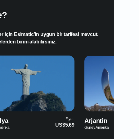
e?
 için Esimatic’in uygun bir tarifesi mevcut.
erden birini alabilirsiniz.
Fiyat:
tin
Kanada
US$4.99
merika
Kuzey Amerika