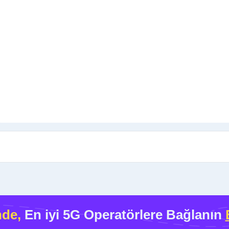
nde,
En iyi 5G Operatörlere Bağlanın