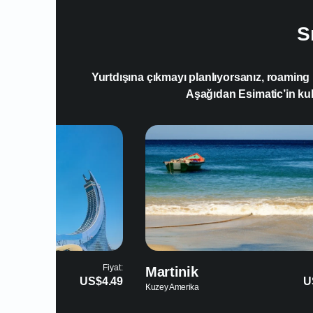
S
Yurtdışına çıkmayı planlıyorsanız, roaming 
Aşağıdan Esimatic’in kulla
Fiyat:
Amerika Birleşik
US$7.49
U
Devletleri
Kuzey Amerika