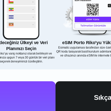
deceğiniz Ülkeyi ve Veri
eSIM Porto Riko’yu Yük
Esimatic uygulaması tarafından size öze
Planınızı Seçin
QR kodu tarayarak basit kurulum adımların
iko’yu varış noktanız olarak belirleyin ve
ve cihazınızı anında eSIM ile internete 
rınıza uygun 7 veya 30 günlük bir veri planı
seçerek deneyiminizi özelleştirin.
Sıkça