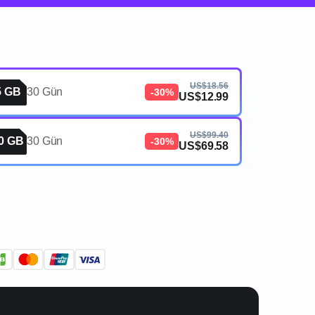
US$18.56
5 GB
30 Gün
-30%
US$12.99
US$99.40
0 GB
30 Gün
-30%
US$69.58