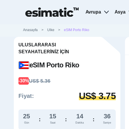
Avrupa
Asya
Anasayfa
>
Ulke
>
eSIM Porto Riko
ULUSLARARASI
SEYAHATLERINIZ İÇIN
eSIM Porto Riko
US$ 5.36
-30%
US$ 3.75
Fiyat:
25
15
14
35
:
:
:
Gün
Saat
Dakika
Saniye