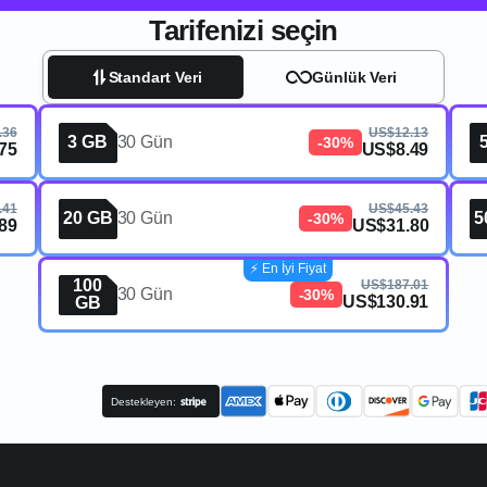
Tarifenizi seçin
Standart Veri
Günlük Veri
.36
US$12.13
3 GB
30 Gün
-30%
75
US$8.49
.41
US$45.43
20 GB
30 Gün
5
-30%
89
US$31.80
⚡️ En İyi Fiyat
100
US$187.01
30 Gün
-30%
US$130.91
GB
Destekleyen: