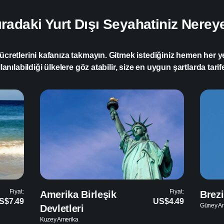
ıradaki Yurt Dışı Seyahatiniz Nerey
ücretlerini kafanıza takmayın. Gitmek istediğiniz hemen her yer
nılabildiği ülkelere göz atabilir, size en uygun şartlarda tarifel
Fiyat:
Fiyat:
Brezilya
Arjan
S$4.49
US$5.69
Güney Amerika
Güney A