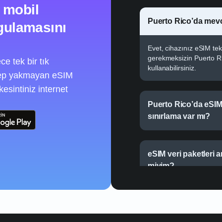
 mobil
Puerto Rico’da mevc
ygulamasını
Evet, cihazınız eSIM tekn
gerekmeksizin Puerto Ric
e tek bir tık
kullanabilirsiniz.
 cep yakmayan eSIM
kesintiniz internet
Puerto Rico’da eSIM
sınırlama var mı?
eSIM veri paketleri 
miyim?
Puerto Rico’da eSIM 