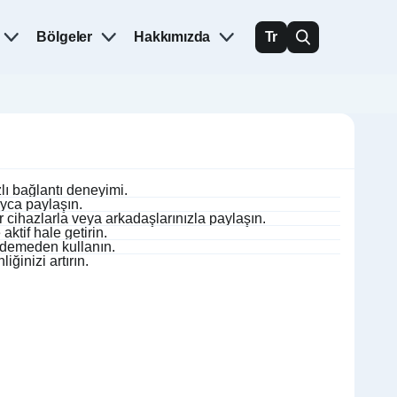
Bölgeler
Hakkımızda
Tr
lı bağlantı deneyimi.
ayca paylaşın.
r cihazlarla veya arkadaşlarınızla paylaşın.
ktif hale getirin.
ödemeden kullanın.
iğinizi artırın.