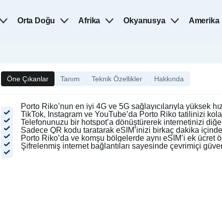
Orta Doğu
Afrika
Okyanusya
Amerika
Öne Çıkanlar
Tanım
Teknik Özellikler
Hakkında
Porto Riko’nun en iyi 4G ve 5G sağlayıcılarıyla yüksek hız
TikTok, Instagram ve YouTube’da Porto Riko tatilinizi kol
Telefonunuzu bir hotspot’a dönüştürerek internetinizi diğe
Sadece QR kodu taratarak eSIM’inizi birkaç dakika içinde a
Porto Riko’da ve komşu bölgelerde aynı eSIM’i ek ücret 
Şifrelenmiş internet bağlantıları sayesinde çevrimiçi güvenl