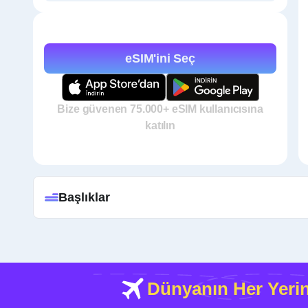
eSIM'ini Seç
Bize güvenen 75.000+ eSIM kullanıcısına
katılın
Başlıklar
Dünyanın Her Yeri