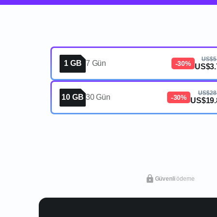
US$5
1 GB
7 Gün
-30%
US$3.
US$28
10 GB
30 Gün
-30%
US$19.
Güvenli
ödeme