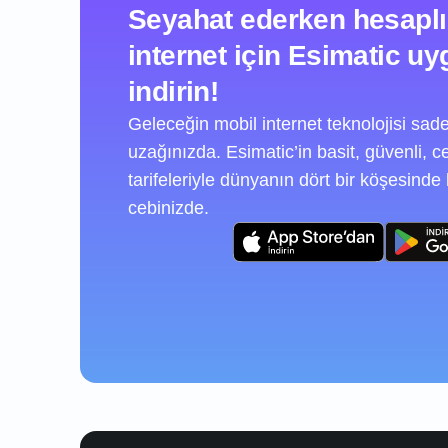
Seyahat ederken hesaplı
internet için Esimatic u
indirin!
Geleceğin mobil internet teknolojisi sadec
uzağınızda. Esimatic’in basit, güvenli,
tarifeleriyle dünyanın dört bir köşesinde 
cebinizde.