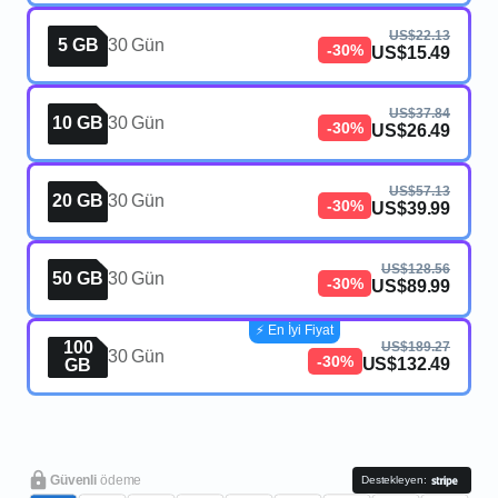
US$22.13
5 GB
30 Gün
-30%
US$15.49
US$37.84
10 GB
30 Gün
-30%
US$26.49
US$57.13
20 GB
30 Gün
-30%
US$39.99
US$128.56
50 GB
30 Gün
-30%
US$89.99
⚡️ En İyi Fiyat
100
US$189.27
30 Gün
-30%
US$132.49
GB
Güvenli
ödeme
Destekleyen: