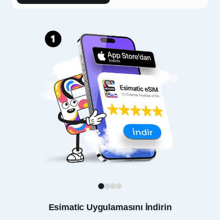
1
2
3
4
Esimatic Uygulamasını İndirin