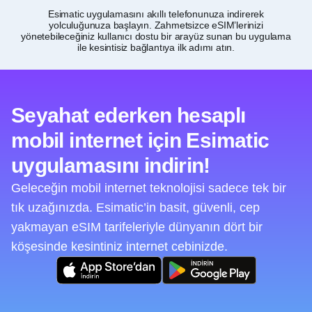
Esimatic uygulamasını akıllı telefonunuza indirerek
Kat
yolculuğunuza başlayın. Zahmetsizce eSIM’lerinizi
ve
yönetebileceğiniz kullanıcı dostu bir arayüz sunan bu uygulama
ile kesintisiz bağlantıya ilk adımı atın.
Seyahat ederken hesaplı
mobil internet için Esimatic
uygulamasını indirin!
Geleceğin mobil internet teknolojisi sadece tek bir
tık uzağınızda. Esimatic’in basit, güvenli, cep
yakmayan eSIM tarifeleriyle dünyanın dört bir
köşesinde kesintiniz internet cebinizde.