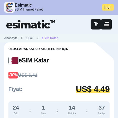
Esimatic
İndir
eSIM İnternet Paketi
Tr
Anasayfa
>
Ulke
>
eSIM Katar
ULUSLARARASI SEYAHATLERINIZ İÇIN
eSIM Katar
US$ 6.41
-30%
US$ 4.49
Fiyat:
24
1
14
36
:
:
:
Gün
Saat
Dakika
Saniye