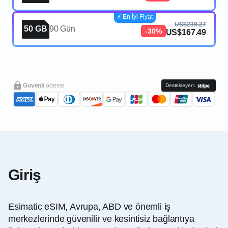
⚡️ En İyi Fiyat
US$239.27
50 GB
90 Gün
-30%
US$167.49
Güvenli
ödeme
Destekleyen:
Giriş
Esimatic eSIM, Avrupa, ABD ve önemli iş
merkezlerinde güvenilir ve kesintisiz bağlantıya