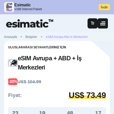
Esimatic
İndir
eSIM İnternet Paketi
Tr
Anasayfa
>
Bolgeler
>
eSIM Avrupa Abd Is Merkezleri
ULUSLARARASI SEYAHATLERINIZ İÇIN
eSIM Avrupa + ABD + İş
Merkezleri
US$ 104.99
-30%
US$ 73.49
Fiyat:
23
19
48
17