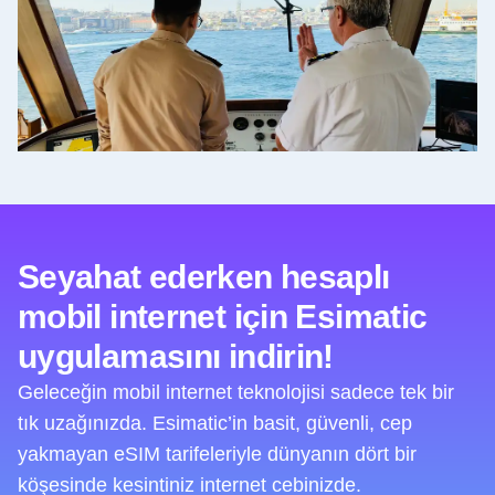
Seyahat ederken hesaplı
mobil internet için Esimatic
uygulamasını indirin!
Geleceğin mobil internet teknolojisi sadece tek bir
tık uzağınızda. Esimatic’in basit, güvenli, cep
yakmayan eSIM tarifeleriyle dünyanın dört bir
köşesinde kesintiniz internet cebinizde.