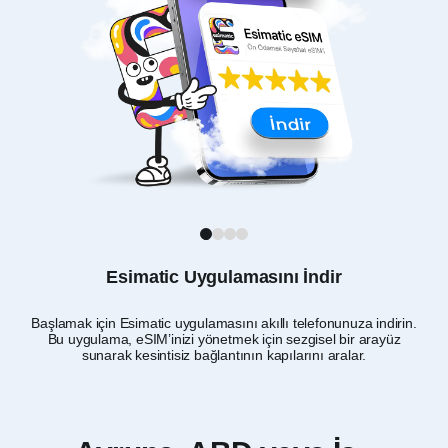
1
2
3
4
Esimatic Uygulamasını İndir
Başlamak için Esimatic uygulamasını akıllı telefonunuza indirin.
Avr
Bu uygulama, eSIM’inizi yönetmek için sezgisel bir arayüz
in
sunarak kesintisiz bağlantının kapılarını aralar.