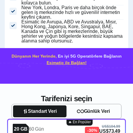
kolayca bulun.
New York, Londra, Paris ve daha birçok önde
gelen iş merkezinde hızlı ve güvenilir internetin
keyfini çıkarın.
Esimatic ile Avrupa, ABD ve Avustralya, Mısır,
Hong Kong, Japonya, Kore, Singapur, BAE,
Kanada ve Çin gibi iş merkezlerinde, büyük
şehirler ve yoğun bölgelerde kesintisiz kapsama
alanına sahip olursunuz.
Dünyanın Her Yerinde,
En iyi 5G Operatörlere Bağlanın
Esimatic ile Bağlan!
Tarifenizi seçin
Standart Veri
Günlük Veri
🔥 En Popüler
US$104.99
20 GB
60 Gün
-30%
US$73.49