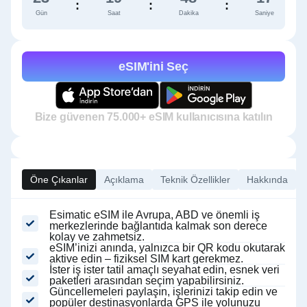
:
:
:
Gün
Saat
Dakika
Saniye
eSIM'ini Seç
Bize güvenen 75.000+ eSIM kullanıcısına katılın
Öne Çıkanlar
Açıklama
Teknik Özellikler
Hakkında
Esimatic eSIM ile Avrupa, ABD ve önemli iş
merkezlerinde bağlantıda kalmak son derece
kolay ve zahmetsiz.
eSIM’inizi anında, yalnızca bir QR kodu okutarak
aktive edin – fiziksel SIM kart gerekmez.
İster iş ister tatil amaçlı seyahat edin, esnek veri
paketleri arasından seçim yapabilirsiniz.
Güncellemeleri paylaşın, işlerinizi takip edin ve
popüler destinasyonlarda GPS ile yolunuzu