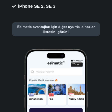
iPhone SE 2, SE 3
Esimatic avantajları için diğer uyumlu cihazlar
listesini görün!