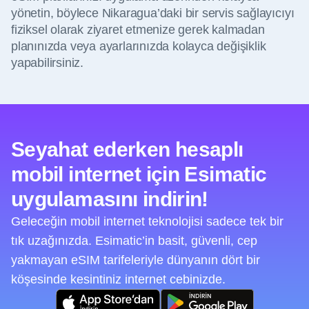
yönetin, böylece Nikaragua’daki bir servis sağlayıcıyı
fiziksel olarak ziyaret etmenize gerek kalmadan
planınızda veya ayarlarınızda kolayca değişiklik
yapabilirsiniz.
Seyahat ederken hesaplı
mobil internet için Esimatic
uygulamasını indirin!
Geleceğin mobil internet teknolojisi sadece tek bir
tık uzağınızda. Esimatic’in basit, güvenli, cep
yakmayan eSIM tarifeleriyle dünyanın dört bir
köşesinde kesintiniz internet cebinizde.