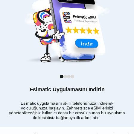
1
2
3
4
Esimatic Uygulamasını İndirin
Esimatic uygulamasını akıllı telefonunuza indirerek
N
yolculuğunuza başlayın. Zahmetsizce eSIM’lerinizi
yönetebileceğiniz kullanıcı dostu bir arayüz sunan bu uygulama
ile kesintisiz bağlantıya ilk adımı atın.