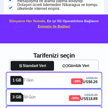
mesajlaşma ve arama yapma kolaylığı.
Dolaşım ücreti ödemeden Nikaragua ve komşu
ülkelerde internet erişimi.
Dünyanın Her Yerinde,
En iyi 5G Operatörlere Bağlanın
Esimatic ile Bağlan!
Tarifenizi seçin
Standart Veri
Günlük Veri
US$8.94
1 GB
7 Gün
-30%
US$6.26
US$26.99
3 GB
30 Gün
-30%
US$18.89