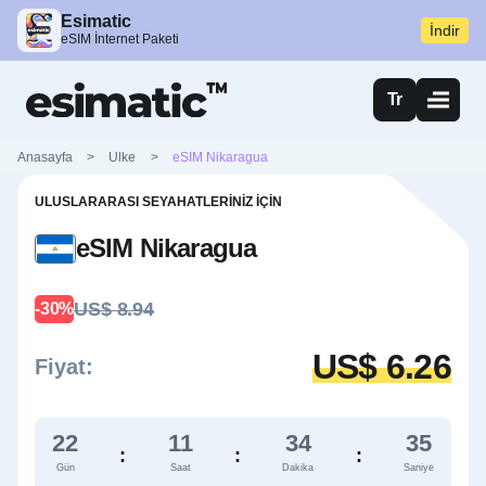
Esimatic
İndir
eSIM İnternet Paketi
Tr
Anasayfa
>
Ulke
>
eSIM Nikaragua
ULUSLARARASI SEYAHATLERINIZ İÇIN
eSIM Nikaragua
US$ 8.94
-30%
US$ 6.26
Fiyat:
22
11
34
34
:
:
:
Gün
Saat
Dakika
Saniye