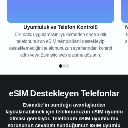
Uyumluluk ve Telefon Kontrolü
N
Esimatic uygulamasını yüklemeden önce akıllı
İ
telefonunuzun eSIM teknolojisini destekleyip
s
desteklemediğini telefonunuzun ayarlarından kontrol
edin veya Esimatic web sitesine göz atın.
eSIM Destekleyen Telefonlar
Esimatic’in sunduğu avantajlardan
faydalanabilmek için telefonunuzun eSIM uyumlu
olması gerekiyor. Telefonum eSIM uyumlu mu
sorusunun cevabını sunduğumuz eSIM uyumlu