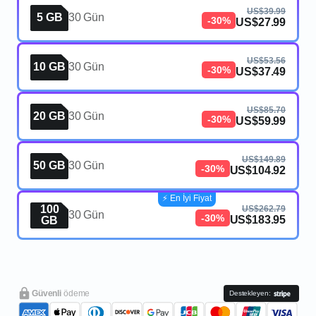
US$39.99
5 GB
30 Gün
-30%
US$27.99
US$53.56
10 GB
30 Gün
-30%
US$37.49
US$85.70
20 GB
30 Gün
-30%
US$59.99
US$149.89
50 GB
30 Gün
-30%
US$104.92
⚡️ En İyi Fiyat
100
US$262.79
30 Gün
-30%
US$183.95
GB
Güvenli
ödeme
Destekleyen: