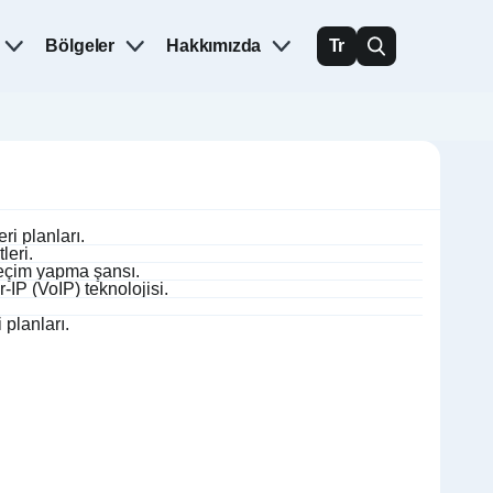
Bölgeler
Hakkımızda
Tr
i planları.
leri.
seçim yapma şansı.
P (VoIP) teknolojisi.
 planları.