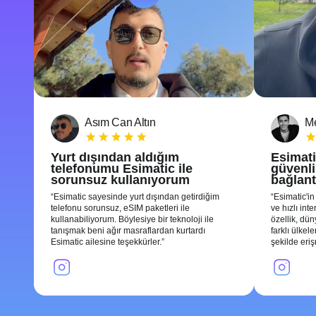
Asım Can Altın
Me
Yurt dışından aldığım
Esimati
telefonumu Esimatic ile
güvenli 
sorunsuz kullanıyorum
bağlant
Esimatic sayesinde yurt dışından getirdiğim
Esimatic'in
telefonu sorunsuz, eSIM paketleri ile
ve hızlı int
kullanabiliyorum. Böylesiye bir teknoloji ile
özellik, dü
tanışmak beni ağır masraflardan kurtardı
farklı ülkel
Esimatic ailesine teşekkürler.
şekilde eri