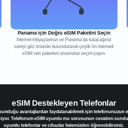
Panama için Doğru eSIM Paketini Seçin
İnternet ihtiyaçlarınızı ve Panama'da kalacağınız
süreyi göz önünde bulundurarak çeşitli ön ödemeli
eSIM veri paketleri arasından seçim yapın.
eSIM Destekleyen Telefonlar
 sunduğu avantajlardan faydalanabilmek için telefonunuzun
kiyor. Telefonum eSIM uyumlu mu sorusunun cevabını sun
uyumlu telefonlar ve cihazlar listemizden öğrenebilirsiniz.