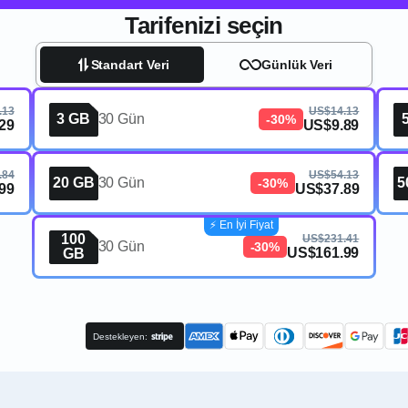
Tarifenizi seçin
Standart Veri
Günlük Veri
.13
US$14.13
3 GB
30 Gün
-30%
29
US$9.89
.84
US$54.13
20 GB
30 Gün
5
-30%
99
US$37.89
⚡️ En İyi Fiyat
100
US$231.41
30 Gün
-30%
US$161.99
GB
Destekleyen: