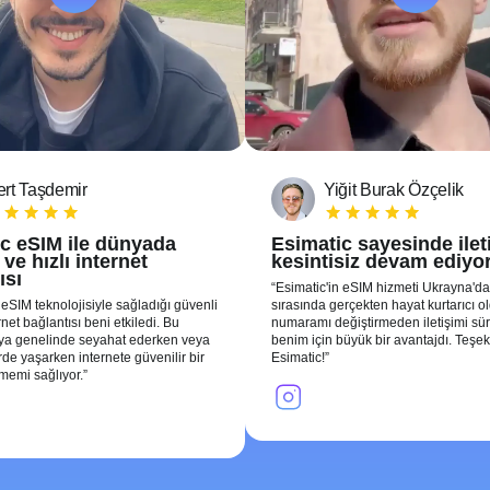
rt Taşdemir
Yiğit Burak Özçelik
c eSIM ile dünyada
Esimatic sayesinde ile
ve hızlı internet
kesintisiz devam ediyo
ısı
Esimatic'in eSIM hizmeti Ukrayna'da
 eSIM teknolojisiyle sağladığı güvenli
sırasında gerçekten hayat kurtarıcı o
ernet bağlantısı beni etkiledi. Bu
numaramı değiştirmeden iletişimi sü
nya genelinde seyahat ederken veya
benim için büyük bir avantajdı. Teşek
erde yaşarken internete güvenilir bir
Esimatic!
şmemi sağlıyor.