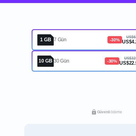
US$6
1 GB
7 Gün
-30%
US$4.
US$32
10 GB
30 Gün
-30%
US$22.
Güvenli
ödeme