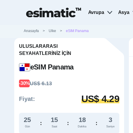
Avrupa
Asya
Anasayfa
>
Ulke
>
eSIM Panama
ULUSLARARASI
SEYAHATLERINIZ İÇIN
eSIM Panama
US$ 6.13
-30%
US$ 4.29
Fiyat:
25
15
18
2
:
:
:
Gün
Saat
Dakika
Saniye