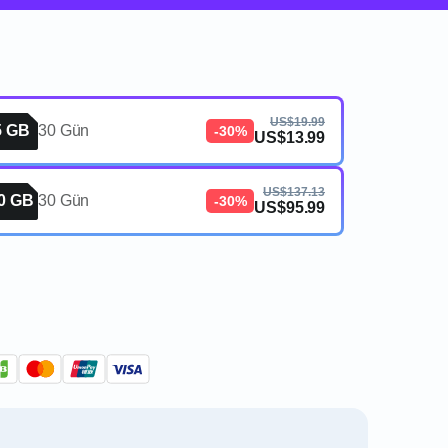
US$19.99
5 GB
30 Gün
-30%
US$13.99
US$137.13
0 GB
30 Gün
-30%
US$95.99