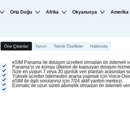
Orta Doğu
Afrika
Okyanusya
Amerika
Öne Çıkanlar
Tanım
Teknik Özellikler
Hakkında
eSIM Panama ile dolaşım ücretleri olmadan ön ödemeli ver
Panama’yı ve komşu ülkeleri de kapsayan dolaşım hizmet
Size en uygun 7 veya 30 günlük veri planları arasından 
Yüksek ücretler ödemeden arama yapmak için Voice-Over-I
eSIM ile ilgili sorularınız için 7/24 aktif yardım merkezi.
Esimatic ile uzun süreli abonelik olmadan ön ödemeli veri