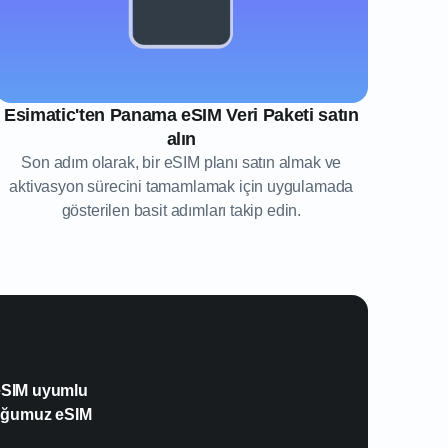
Esimatic'ten Panama eSIM Veri Paketi satın
alın
Son adım olarak, bir eSIM planı satın almak ve
aktivasyon sürecini tamamlamak için uygulamada
gösterilen basit adımları takip edin.
 eSIM uyumlu
duğumuz eSIM