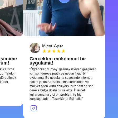
Merve Ayaz
tişimime
Gerçekten mükemmel bir
rum!
uygulama!
ki çatışma
Öğrenciler, dünyayı gezmek isteyen gezginler
ldu. Telefon
için son derece pratik ve uygun fiyatlı bir
rdürebilmek
uygulama. Bu uygulama sayesinde internet
kürler,
paketi ya da hat satın alma sürecinden ve
maliyetinden kurtulabiliyorsunuz hem de son
derece bütçe dostu bir şekilde. İnterneti
kullanamama gibi bir problem ile hiç
karşılaşmadım. Teşekkürler Esimatic!