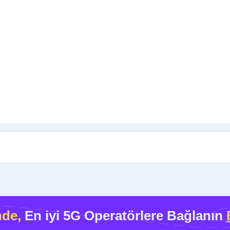
nde,
En iyi 5G Operatörlere Bağlanın