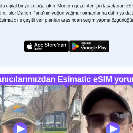
’da dijital bir yolculuğa çıkın. Modern gezginler için tasarlana
in, ister Darien Parkı’nın yoğun yağmur ormanlarına dalın ya da L
r. Esimatic ile çeşitli veri planları arasından seçim yapma özgü
anıcılarımızdan Esimatic eSIM yoru