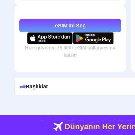
eSIM'ini Seç
Bize güvenen 75.000+ eSIM kullanıcısına
katılın
Başlıklar
Dünyanın Her Yeri