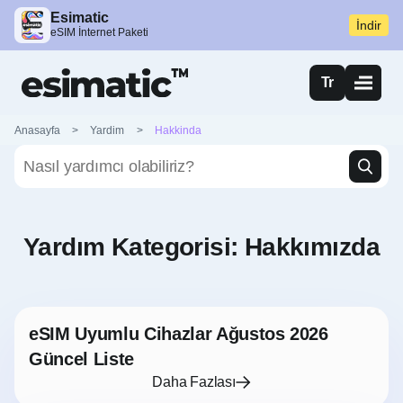
Esimatic
İndir
eSIM İnternet Paketi
Tr
Anasayfa
>
Yardim
>
Hakkinda
Yardım Kategorisi:
Hakkımızda
eSIM Uyumlu Cihazlar Ağustos 2026
Güncel Liste
Daha Fazlası