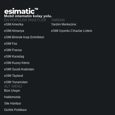
Mobil internetin kolay yolu.
EN POPÜLER PAKETLER
YARDIM
eSIM Amerika
Yardım Merkezine
eSIM Almanya
eSIM Uyumlu Cihazlar Listesi
eSIM Birlesik Arap Emirlikleri
eSIM Fas
eSIM Fransa
eSIM Karadag
eSIM Kuzey Kibris
eSIM Suudi Arabistan
eSIM Tayland
eSIM Yunanistan
ALT MENÜ
Bize Ulaşın
Hakkımızda
Site Haritası
Gizlilik Politikası