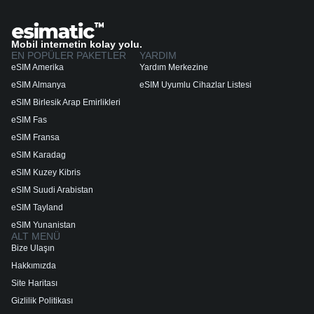
Mobil internetin kolay yolu.
EN POPÜLER PAKETLER
YARDIM
eSIM Amerika
Yardım Merkezine
eSIM Almanya
eSIM Uyumlu Cihazlar Listesi
eSIM Birlesik Arap Emirlikleri
eSIM Fas
eSIM Fransa
eSIM Karadag
eSIM Kuzey Kibris
eSIM Suudi Arabistan
eSIM Tayland
eSIM Yunanistan
ALT MENÜ
Bize Ulaşın
Hakkımızda
Site Haritası
Gizlilik Politikası