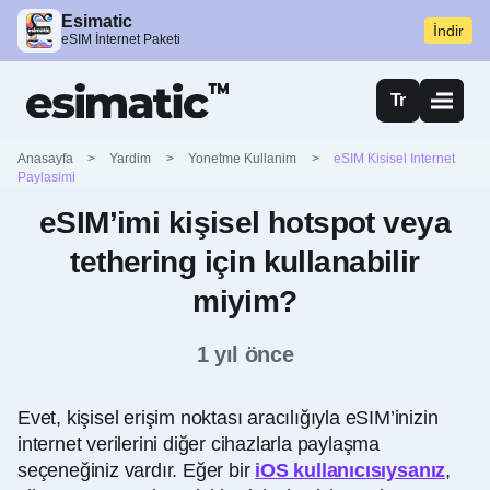
Esimatic
İndir
eSIM İnternet Paketi
Tr
Anasayfa
>
Yardim
>
Yonetme Kullanim
>
eSIM Kisisel Internet
Paylasimi
eSIM’imi kişisel hotspot veya
tethering için kullanabilir
miyim?
1 yıl önce
Evet, kişisel erişim noktası aracılığıyla eSIM’inizin
internet verilerini diğer cihazlarla paylaşma
seçeneğiniz vardır. Eğer bir
iOS kullanıcısıysanız
,