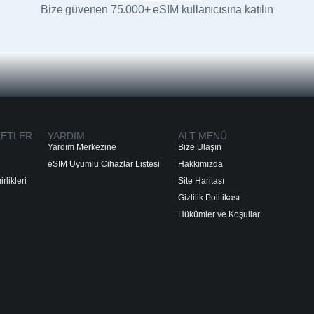
Bize güvenen 75.000+ eSIM kullanıcısına katılın
KETLER
YARDIM
ALT MENÜ
Yardım Merkezine
Bize Ulaşın
eSIM Uyumlu Cihazlar Listesi
Hakkımızda
rlikleri
Site Haritası
Gizlilik Politikası
Hükümler ve Koşullar