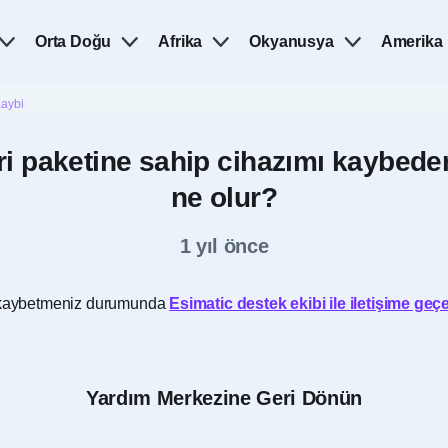
Orta Doğu
Afrika
Okyanusya
Amerika
Kaybi
eri paketine sahip cihazımı kaybe
ne olur?
1 yıl önce
zı kaybetmeniz durumunda
Esimatic destek ekibi ile iletişime geç
Yardım Merkezine Geri Dönün