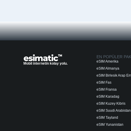
EN POPÜLER PA
eSIM Amerika
Mobil internetin kolay yolu.
eSIM Almanya
eSIM Birlesik Arap Emi
eSIM Fas
eSIM Fransa
eSIM Karadag
eSIM Kuzey Kibris
eSIM Suudi Arabistan
eSIM Tayland
eSIM Yunanistan