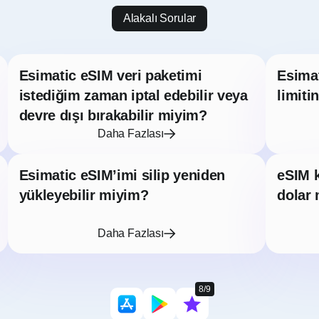
Alakalı Sorular
Esimatic eSIM veri paketimi
Esimat
istediğim zaman iptal edebilir veya
limiti
devre dışı bırakabilir miyim?
Daha Fazlası
Esimatic eSIM’imi silip yeniden
eSIM k
yükleyebilir miyim?
dolar 
Daha Fazlası
8/9