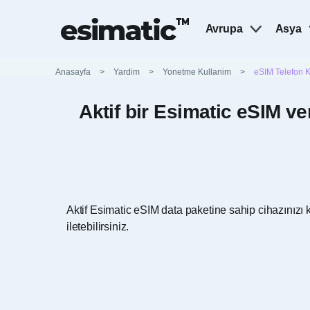
Avrupa
Asya
Anasayfa
>
Yardim
>
Yonetme Kullanim
>
eSIM Telefon 
Aktif bir Esimatic eSIM v
Aktif Esimatic eSIM data paketine sahip cihazını
iletebilirsiniz.