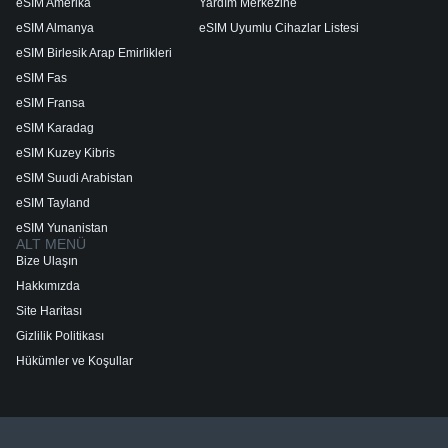
eSIM Amerika
Yardım Merkezine
eSIM Almanya
eSIM Uyumlu Cihazlar Listesi
eSIM Birlesik Arap Emirlikleri
eSIM Fas
eSIM Fransa
eSIM Karadag
eSIM Kuzey Kibris
eSIM Suudi Arabistan
eSIM Tayland
eSIM Yunanistan
ALT MENÜ
Bize Ulaşın
Hakkımızda
Site Haritası
Gizlilik Politikası
Hükümler ve Koşullar