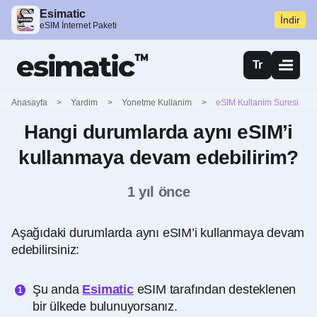
Esimatic
İndir
eSIM İnternet Paketi
Tr
Anasayfa
>
Yardim
>
Yonetme Kullanim
>
eSIM Kullanim Suresi
Hangi durumlarda aynı eSIM’i
kullanmaya devam edebilirim?
1 yıl önce
Aşağıdaki durumlarda aynı eSIM’i kullanmaya devam
edebilirsiniz:
Şu anda
Esimatic
eSIM tarafından desteklenen
bir ülkede bulunuyorsanız.