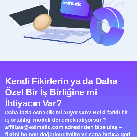
Kendi Fikirlerin ya da Daha
Özel Bir İş Birliğine mi
İhtiyacın Var?
Daha fazla esneklik mi arıyorsun? Belki farklı bir
iş ortaklığı modeli denemek istiyorsun?
affiliate@esimatic.com
adresinden bize ulaş –
fikrini hemen değerlendirelim ve sana hızlıca geri