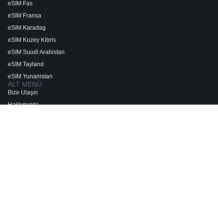
eSIM Fas
eSIM Fransa
eSIM Karadag
eSIM Kuzey Kibris
eSIM Suudi Arabistan
eSIM Tayland
eSIM Yunanistan
ALT MENÜ
Bize Ulaşın
Hakkımızda
Site Haritası
Gizlilik Politikası
Hükümler ve Koşullar
© esimatic.com - Esimatic Limited