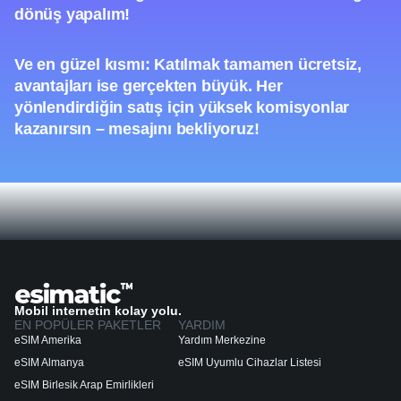
dönüş yapalım!
Ve en güzel kısmı: Katılmak tamamen ücretsiz,
avantajları ise gerçekten büyük. Her
yönlendirdiğin satış için yüksek komisyonlar
kazanırsın – mesajını bekliyoruz!
Mobil internetin kolay yolu.
EN POPÜLER PAKETLER
YARDIM
eSIM Amerika
Yardım Merkezine
eSIM Almanya
eSIM Uyumlu Cihazlar Listesi
eSIM Birlesik Arap Emirlikleri