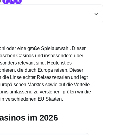
n:
oni oder eine große Spielauswahl. Dieser
opäischen Casinos und insbesondere über
sonders relevant sind. Heute ist es
tionieren, die durch Europa reisen. Dieser
 die Linse echter Reiseszenarien und legt
uropäischen Marktes sowie auf die Vorteile
nis umfassend zu verstehen, prüfen wir die
t in verschiedenen EU Staaten.
Casinos im 2026