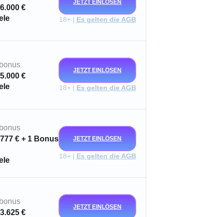
JETZT EINLÖSEN
 6.000 €
ele
18+ |
Es gelten die AGB
bonus
JETZT EINLÖSEN
 5.000 €
ele
18+ |
Es gelten die AGB
bonus
 777 € + 1 Bonus
JETZT EINLÖSEN
18+ |
Es gelten die AGB
ele
bonus
JETZT EINLÖSEN
 3.625 €