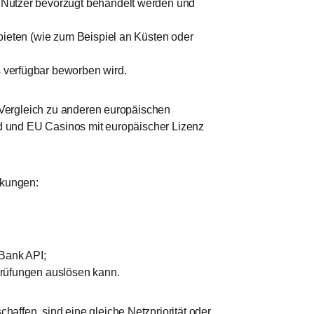
 Nutzer bevorzugt behandelt werden und
ebieten (wie zum Beispiel an Küsten oder
 verfügbar beworben wird.
 Vergleich zu anderen europäischen
nd und EU Casinos mit europäischer Lizenz
nkungen:
Bank API;
prüfungen auslösen kann.
ffen, sind eine gleiche Netzpriorität oder