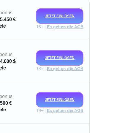
bonus
JETZT EINLÖSEN
 5.450 €
ele
18+ |
Es gelten die AGB
bonus
JETZT EINLÖSEN
 4.000 $
ele
18+ |
Es gelten die AGB
bonus
JETZT EINLÖSEN
 500 €
ele
18+ |
Es gelten die AGB