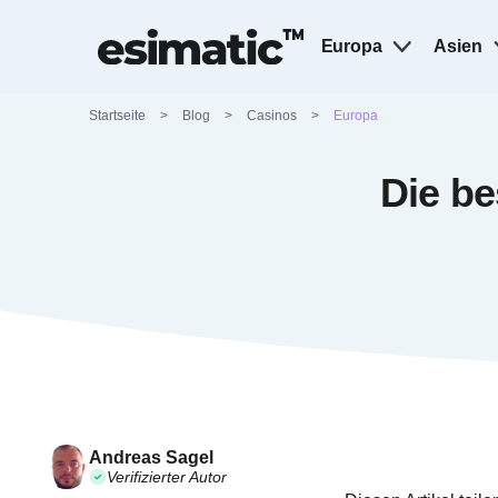
Europa
Asien
Startseite
>
Blog
>
Casinos
>
Europa
Die be
Andreas Sagel
Verifizierter Autor