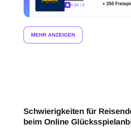
+ 350 Freispi
4.96 / 5
MEHR ANZEIGEN
Schwierigkeiten für Reisend
beim Online Glücksspielanbi