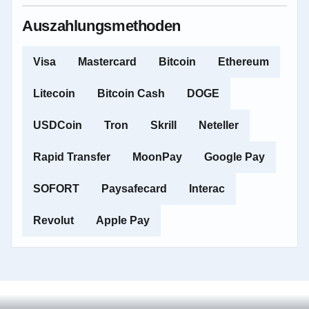
Auszahlungsmethoden
Visa
Mastercard
Bitcoin
Ethereum
Litecoin
Bitcoin Cash
DOGE
USDCoin
Tron
Skrill
Neteller
Rapid Transfer
MoonPay
Google Pay
SOFORT
Paysafecard
Interac
Revolut
Apple Pay