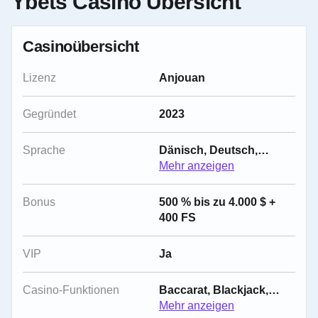
Ybets Casino Übersicht
Casinoübersicht
Lizenz
Anjouan
Gegründet
2023
Sprache
Dänisch, Deutsch,
Englisch, Finnisch,
Mehr anzeigen
Französisch, Griechisch,
Italienisch, Japanisch,
Bonus
500 % bis zu 4.000 $ +
Kroatisch,
400 FS
Niederländisch,
Norwegisch, Polnisch,
VIP
Ja
Portugiesisch, Russisch,
Slowakisch, Slowenisch,
Casino-Funktionen
Baccarat, Blackjack,
Spanisch, Ungarisch
Craps, Keno, Live
Mehr anzeigen