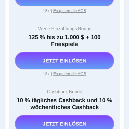
18+ |
Es gelten die AGB
Vierte Einzahlungs Bonus
125 % bis zu 1.000 $ + 100
Freispiele
JETZT EINLÖSEN
18+ |
Es gelten die AGB
Cashback Bonus
10 % tägliches Cashback und 10 %
wöchentliches Cashback
JETZT EINLÖSEN