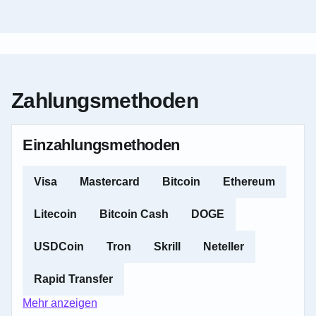
Zahlungsmethoden
Einzahlungsmethoden
Visa
Mastercard
Bitcoin
Ethereum
Litecoin
Bitcoin Cash
DOGE
USDCoin
Tron
Skrill
Neteller
Rapid Transfer
Mehr anzeigen