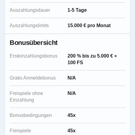
Casino, Poker, Roulette,
Tischspiele, Turnier
Auszahlungsdauer
1-5 Tage
Auszahlungslimits
15.000 € pro Monat
Bonusübersicht
Ersteinzahlungsbonus
200 % bis zu 5.000 € +
100 FS
Gratis Anmeldebonus
N/A
Freispiele ohne
N/A
Einzahlung
Bonusbedingungen
45x
Freispiele
45x