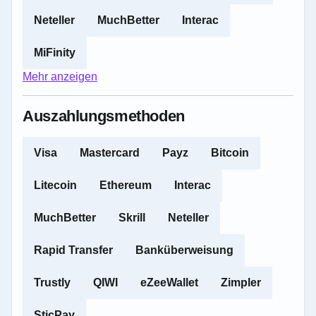
Neteller
MuchBetter
Interac
MiFinity
Mehr anzeigen
Auszahlungsmethoden
Visa
Mastercard
Payz
Bitcoin
Litecoin
Ethereum
Interac
MuchBetter
Skrill
Neteller
Rapid Transfer
Banküberweisung
Trustly
QIWI
eZeeWallet
Zimpler
SticPay