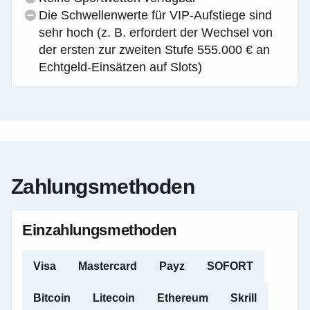
Die Schwellenwerte für VIP-Aufstiege sind
sehr hoch (z. B. erfordert der Wechsel von
der ersten zur zweiten Stufe 555.000 € an
Echtgeld-Einsätzen auf Slots)
Zahlungsmethoden
Einzahlungsmethoden
Visa
Mastercard
Payz
SOFORT
Bitcoin
Litecoin
Ethereum
Skrill