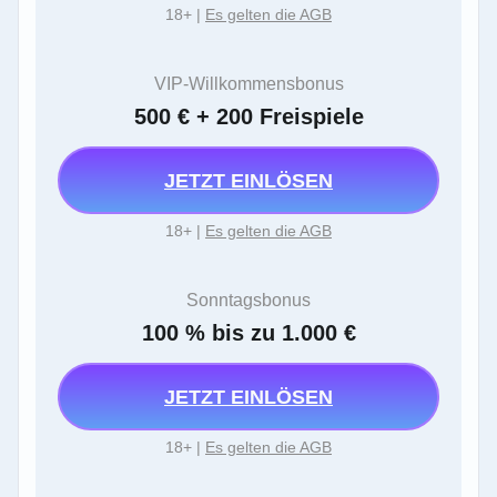
18+ |
Es gelten die AGB
VIP-Willkommensbonus
500 € + 200 Freispiele
JETZT EINLÖSEN
18+ |
Es gelten die AGB
Sonntagsbonus
100 % bis zu 1.000 €
JETZT EINLÖSEN
18+ |
Es gelten die AGB