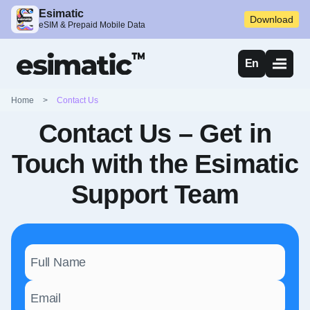
Esimatic
Download
eSIM & Prepaid Mobile Data
En
Home
>
Contact Us
Contact Us – Get in
Touch with the Esimatic
Support Team