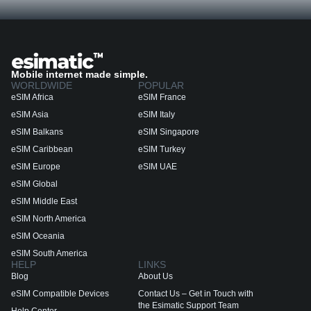
Mobile internet made simple.
WORLDWIDE
POPULAR
eSIM Africa
eSIM France
eSIM Asia
eSIM Italy
eSIM Balkans
eSIM Singapore
eSIM Caribbean
eSIM Turkey
eSIM Europe
eSIM UAE
eSIM Global
eSIM Middle East
eSIM North America
eSIM Oceania
eSIM South America
HELP
LINKS
Blog
About Us
eSIM Compatible Devices
Contact Us – Get in Touch with
the Esimatic Support Team