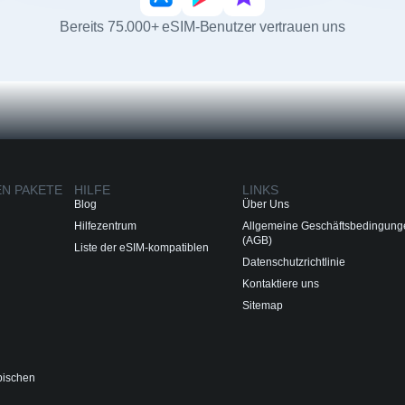
Bereits 75.000+ eSIM-Benutzer vertrauen uns
EN PAKETE
HILFE
LINKS
Blog
Über Uns
Hilfezentrum
Allgemeine Geschäftsbedingung
(AGB)
Liste der eSIM-kompatiblen
Datenschutzrichtlinie
Kontaktiere uns
Sitemap
bischen