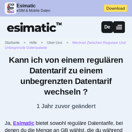
Esimatic
Download
eSIM & Mobile Daten
De
Startseite
>
Hilfe
>
Uber Uns
>
Wechsel Zwischen Regulare Und
Unbegrenzte Datenpakete
Kann ich von einem regulären
Datentarif zu einem
unbegrenzten Datentarif
wechseln ?
1 Jahr zuvor geändert
Ja,
Esimatic
bietet sowohl reguläre Datentarife, bei
denen du die Menge an GB wählst, die du während