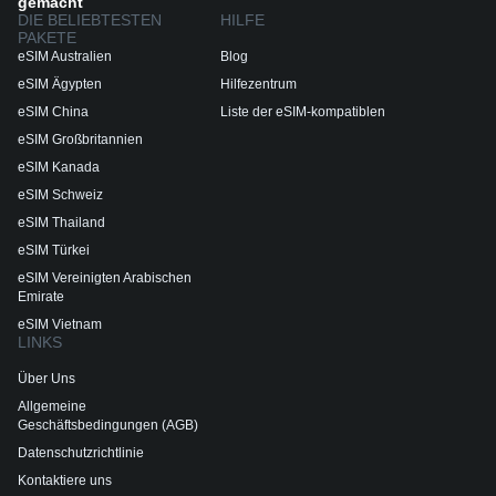
gemacht
DIE BELIEBTESTEN
HILFE
PAKETE
eSIM Australien
Blog
eSIM Ägypten
Hilfezentrum
eSIM China
Liste der eSIM-kompatiblen
eSIM Großbritannien
eSIM Kanada
eSIM Schweiz
eSIM Thailand
eSIM Türkei
eSIM Vereinigten Arabischen
Emirate
eSIM Vietnam
LINKS
Über Uns
Allgemeine
Geschäftsbedingungen (AGB)
Datenschutzrichtlinie
Kontaktiere uns